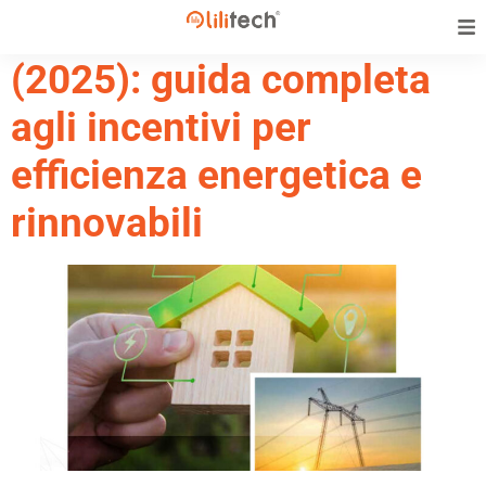
Conto Termico 3.0
(2025): guida completa
agli incentivi per
efficienza energetica e
rinnovabili