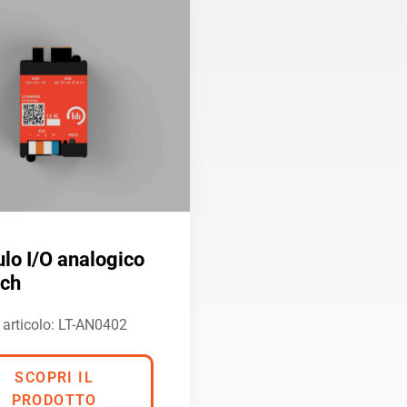
lo I/O analogico
ech
 articolo: LT-AN0402
SCOPRI IL
PRODOTTO