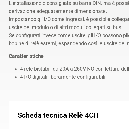
L’installazione è consigliata su barra DIN, ma è possib
derivazione adeguatamente dimensionate.
Impostando gli I/O come ingressi, è possibile collegare
uscite del modulo o di altri moduli collegati su bus.
Se configurati invece come uscite, gli I/O possono pil
bobine di relè esterni, espandendo così le uscite del m
Caratteristiche
4 relè bistabili da 20A a 250V NO con lettura de
4 I/O digitali liberamente configurabili
Scheda tecnica Relè 4CH