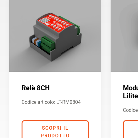
Relè 8CH
Modu
Lilit
Codice articolo: LT-RM0804
Codice
SCOPRI IL
PRODOTTO